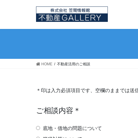
コ
ナ
ン
ビ
テ
ゲ
ン
ー
ツ
シ
へ
ョ
ス
ン
キ
に
ッ
移
HOME
不動産活用のご相談
プ
動
＊印は入力必須項目です、空欄のままでは送
ご相談内容＊
底地・借地の問題について